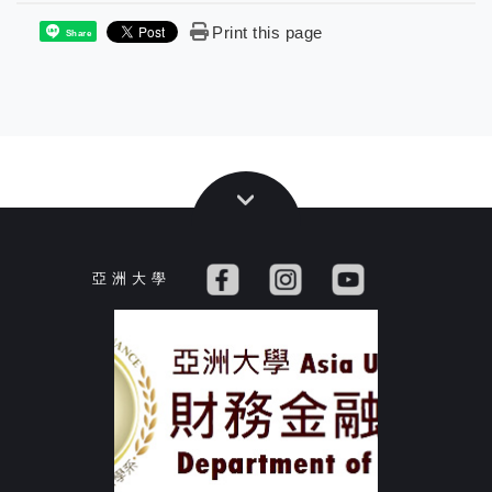
Print this page
Share
亞 洲 大 學