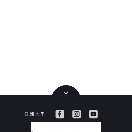
亞 洲 大 學