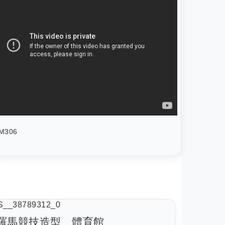
M306
羅馬競技造型＿體育館