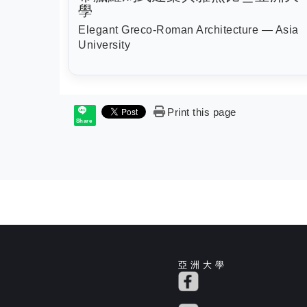
學
Elegant Greco-Roman Architecture — Asia
University
Print this page
Share
亞 洲 大 學