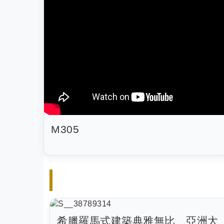
M305
希臘羅馬式建築典雅無比＿亞洲大