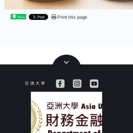
Print this page
Share
亞 洲 大 學