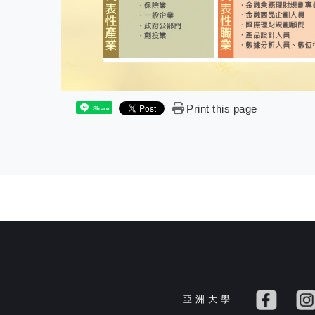
Print this page
Share
亞 洲 大 學