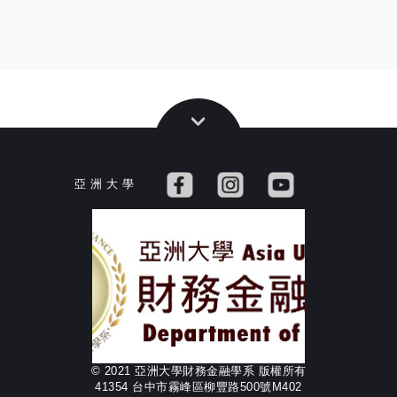
亞 洲 大 學
© 2021 亞洲大學財務金融學系 版權所有
41354 台中市霧峰區柳豐路500號M402