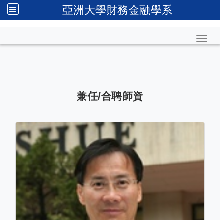
亞洲大學財務金融學系
Toggl
兼任/合聘師資