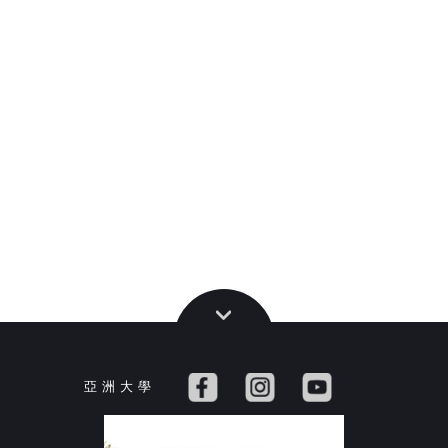
亞 洲 大 學