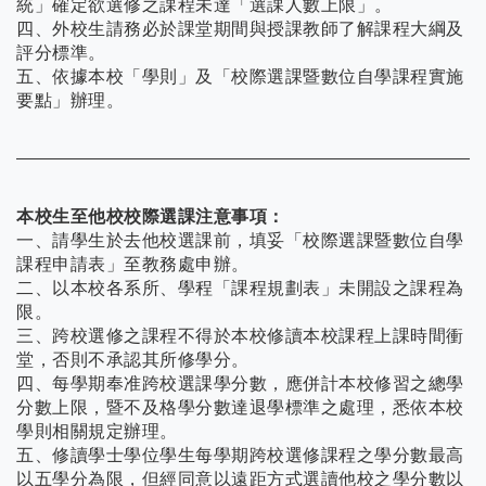
統」確定欲選修之課程未達「選課人數上限」。
四、外校生請務必於課堂期間與授課教師了解課程大綱及
評分標準。
五、依據本校「學則」及「校際選課暨數位自學課程實施
要點」辦理。
本校生至他校校際選課注意事項：
一、請學生於去他校選課前，填妥「校際選課暨數位自學
課程申請表」至教務處申辦。
二、以本校各系所、學程「課程規劃表」未開設之課程為
限。
三、跨校選修之課程不得於本校修讀本校課程上課時間衝
堂，否則不承認其所修學分。
四、每學期奉准跨校選課學分數，應併計本校修習之總學
分數上限，暨不及格學分數達退學標準之處理，悉依本校
學則相關規定辦理。
五、修讀學士學位學生每學期跨校選修課程之學分數最高
以五學分為限，但經同意以遠距方式選讀他校之學分數以