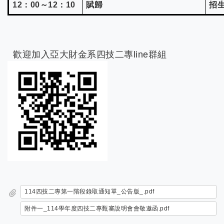
12
：00～12：10
賦歸
招
歡迎加入亞大財金系四技二專line群組
114四技二專第一階段錄取通知單_公告版_.pdf
附件一_114學年度四技二專甄審說明會會敬邀函.pdf