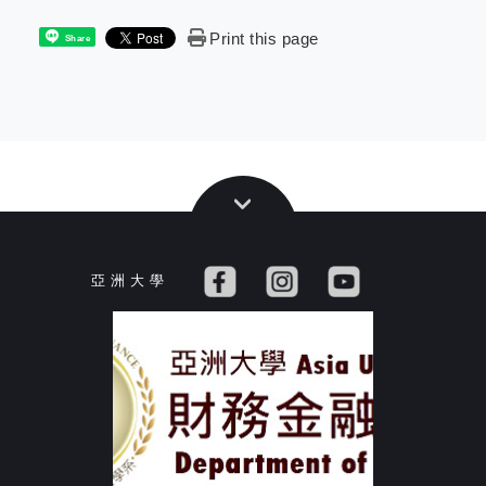
Print this page
Share
亞 洲 大 學