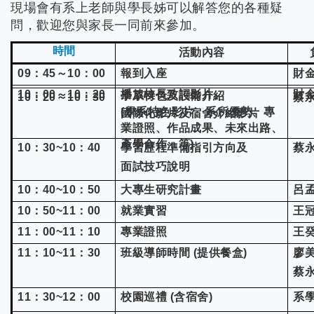
現場會有系上老師與學長姊可以解答您的各種疑
問，
歡迎您與家長一同前來參加。
時間
活動內容
09
：45～10：00
報到入座
財
10
：00～10：20
播放校長致詞影片、
財
學系特色及設備介紹
10
：20～10：30
蔡
(
學系特色影片、系所優勢、專
國際化影片及宿舍介紹影片
業證照、作品成果、未來出路、
產學合作…等)
10
：30~10：40
學習歷程準備指引方向及
蔡
面試技巧說明
10
：40~10：50
大專生研究計畫
呂
10
：50~11：00
就業實習
王
11
：00~11：10
專業證照
王
11
：10~11：30
班級導師時間 (提供餐盒)
廖
蔡
11
：30~12：00
校園巡禮 (含宿舍)
系