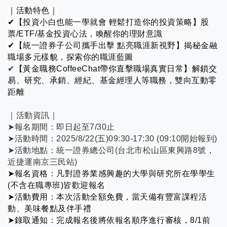
｜活動特色｜
✔
【投資小白也能一學就會 輕鬆打造你的投資策略】股
票/ETF/基金投資心法，喚醒你的理財意識
✔
【統一證券子公司攜手出擊 點亮職涯新視野】揭秘金融
職場多元樣貌，探索你的職涯藍圖
✔
【黃金職務CoffeeChat帶你直擊職場真實日常】解鎖交
易、研究、承銷、經紀、基金經理人等職務，雙向互動零
距離
｜活動資訊｜
➤
報名期間：即日起至7/30止
➤
活動時間：2025/8/22(五)09:30-17:30 (09:10開始報到)
➤
活動地點：統一證券總公司(台北市松山區東興路8號，
近捷運南京三民站)
➤
報名資格：
凡對證券業感興趣的大學與研究所在學學生
(不含在職專班)皆歡迎報名
➤
活動費用：
本次活動全額免費，當天備有豐富課程活
動、美味餐點及伴手禮
➤
錄取通知：完成報名後將依報名順序進行審核，8/1前