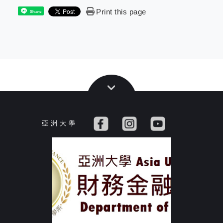
Print this page
Share
亞 洲 大 學