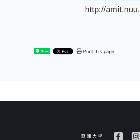
http://amit.nuu
Print this page
Share
亞 洲 大 學