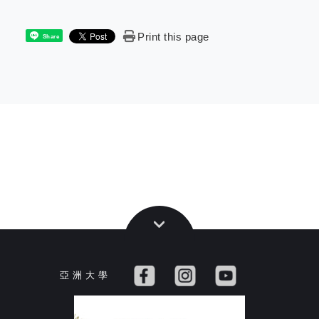
Print this page
Share
亞 洲 大 學