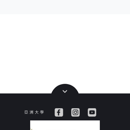
亞 洲 大 學