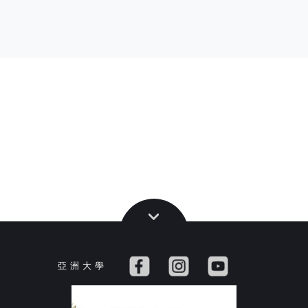
亞 洲 大 學