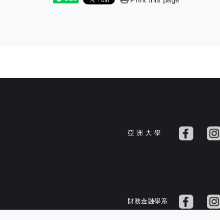
亞 洲 大 學
財務金融學系