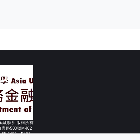
務金融學系 版權所有
柳豐路500號M402
56 轉 5482、5481
332-1190