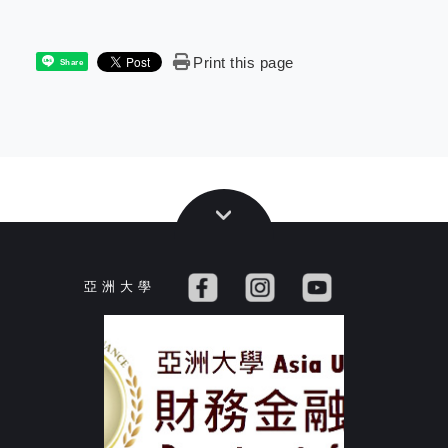
Print this page
Share
亞 洲 大 學