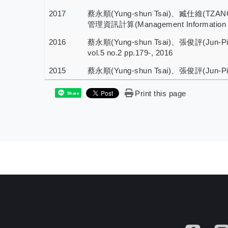
2017
蔡永順(Yung-shun Tsai)、臧仕維(TZ
管理資訊計算(Management Information Com
2016
蔡永順(Yung-shun Tsai)、張俊評(Jun
vol.5 no.2 pp.179-, 2016
2015
蔡永順(Yung-shun Tsai)、張俊評(Jun-Pin Cha
Print this page
Share