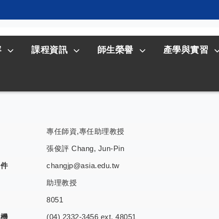
容
課程資訊
師生榮譽
產學與實習
專任師資,專任助理教授
張俊評 Chang, Jun-Pin
郵件
changjp@asia.edu.tw
助理教授
室
8051
分機
(04) 2332-3456 ext. 48051