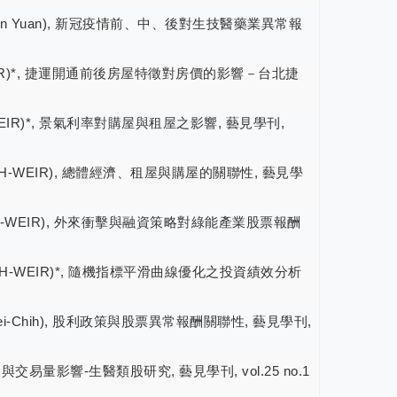
ng Kuan Yuan), 新冠疫情前、中、後對生技醫藥業異常報
YH-WEIR)*, 捷運開通前後房屋特徵對房價的影響－台北捷
HYH-WEIR)*, 景氣利率對購屋與租屋之影響, 藝見學刊,
G, SHYH-WEIR), 總體經濟、租屋與購屋的關聯性, 藝見學
G, SHYH-WEIR), 外來衝擊與融資策略對綠能產業股票報酬
NG, SHYH-WEIR)*, 隨機指標平滑曲線優化之投資績效分析
n, Mei-Chih), 股利政策與股票異常報酬關聯性, 藝見學刊,
票報酬與交易量影響-生醫類股研究, 藝見學刊, vol.25 no.1