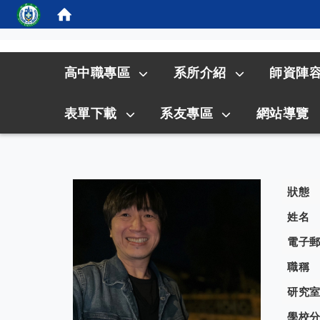
:::
高中職專區
系所介紹
師資陣
表單下載
系友專區
網站導覽
狀態
姓名
電子
職稱
研究
學校