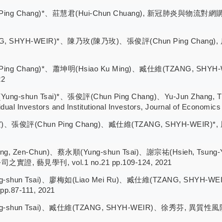
n Ping Chang)*、莊慧君(Hui-Chun Chuang), 新冠肺炎與物流
ANG, SHYH-WEIR)*、陳乃玫(陳乃玫)、張俊評(Chun Ping Cha
un Ping Chang)*、蕭坤明(Hsiao Ku Ming)、臧仕維(TZAN
22
hun Tsai)*、張俊評(Chun Ping Chang)、Yu-Jun Zhang, The Re
idual Investors and Institutional Investors, Journal of Economi
宸)、張俊評(Chun Ping Chang)、臧仕維(TZANG, SHYH-WEI
g, Zen-Chun)、蔡永順(Yung-shun Tsai)、謝宗祐(Hsieh, Tsu
見學刊, vol.1 no.21 pp.109-124, 2021
ung-shun Tsai)、廖梅如(Liao Mei Ru)、臧仕維(TZANG, 
p.87-111, 2021
(Yung-shun Tsai)、臧仕維(TZANG, SHYH-WEIR)、徐秀