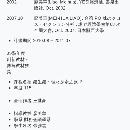
2002
廖美華(Liao, Meihua), YES!經濟通, 書泉出
版社, Oct. 2002
2007.10
廖美華(MEI-HUA LIAO), 台湾IPO 株のクロ
ス・セクション分析 , 證券經濟學會第68 次
全國大會, Oct. 2007, 日本關西大學
計畫期間
2010.08 ~ 2011.07
99學年度
創新教材 -
傳統教材獲
獎
課程名稱
錢生錢：理財探索之旅-2
年度
115
全部作者
王世豪
指導教授
廖美華
學系
財務金融學系
學生姓名
張雅雲