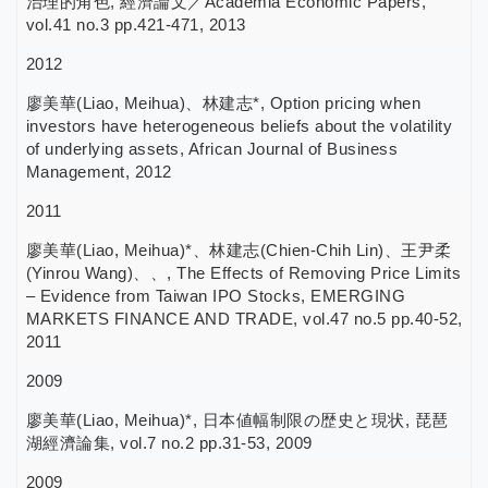
治理的角色, 經濟論文／Academia Economic Papers,
vol.41 no.3 pp.421-471, 2013
2012
廖美華(Liao, Meihua)、林建志*, Option pricing when
investors have heterogeneous beliefs about the volatility
of underlying assets, African Journal of Business
Management, 2012
2011
廖美華(Liao, Meihua)*、林建志(Chien-Chih Lin)、王尹柔
(Yinrou Wang)、、, The Effects of Removing Price Limits
– Evidence from Taiwan IPO Stocks, EMERGING
MARKETS FINANCE AND TRADE, vol.47 no.5 pp.40-52,
2011
2009
廖美華(Liao, Meihua)*, 日本値幅制限の歴史と現状, 琵琶
湖經濟論集, vol.7 no.2 pp.31-53, 2009
2009