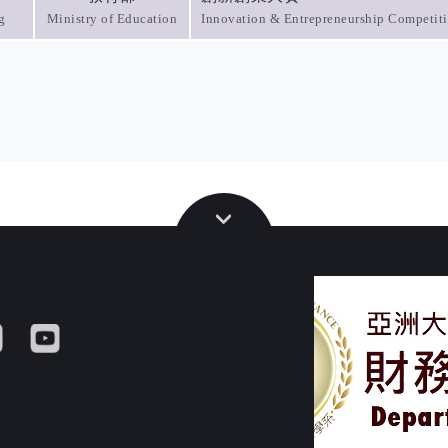
g
Ministry of Education
Innovation & Entrepreneurship Competit