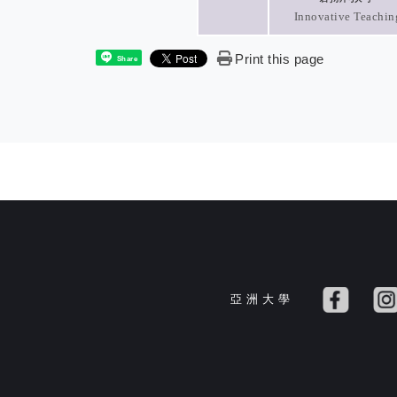
Innovative Teachin
Print this page
Share
亞 洲 大 學