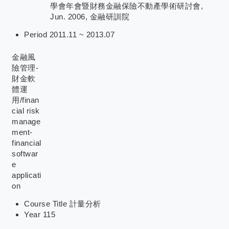
學會年會暨財務金融保險不動產學術研討會,
Jun. 2006, 金融研訓院
Period
2011.11 ~ 2013.07
金融風
險管理-
財金軟
體運
用/finan
cial risk
manage
ment-
financial
softwar
e
applicati
on
Course Title
計量分析
Year
115