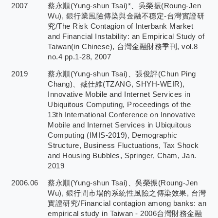
2007
蔡永順(Yung-shun Tsai)*、吳榮振(Roung-Jen
Wu), 銀行業風險傳染與金融不穩定-台灣實證研
究/The Risk Contagion of Interbank Market
and Financial Instability: an Empirical Study of
Taiwan(in Chinese), 台灣金融財務季刊, vol.8
no.4 pp.1-28, 2007
2019
蔡永順(Yung-shun Tsai)、張俊評(Chun Ping
Chang)、臧仕維(TZANG, SHYH-WEIR),
Innovative Mobile and Internet Services in
Ubiquitous Computing, Proceedings of the
13th International Conference on Innovative
Mobile and Internet Services in Ubiquitous
Computing (IMIS-2019), Demographic
Structure, Business Fluctuations, Tax Shock
and Housing Bubbles, Springer, Cham, Jan.
2019
2006.06
蔡永順(Yung-shun Tsai)、吳榮振(Roung-Jen
Wu), 銀行間市場的系統性風險之傳染效果, 台灣
實證研究/Financial contagion among banks: an
empirical study in Taiwan - 2006台灣財務金融