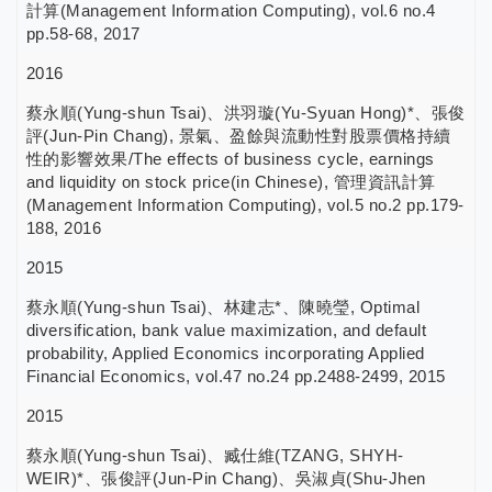
計算(Management Information Computing), vol.6 no.4
pp.58-68, 2017
2016
蔡永順(Yung-shun Tsai)、洪羽璇(Yu-Syuan Hong)*、張俊
評(Jun-Pin Chang), 景氣、盈餘與流動性對股票價格持續
性的影響效果/The effects of business cycle, earnings
and liquidity on stock price(in Chinese), 管理資訊計算
(Management Information Computing), vol.5 no.2 pp.179-
188, 2016
2015
蔡永順(Yung-shun Tsai)、林建志*、陳曉瑩, Optimal
diversification, bank value maximization, and default
probability, Applied Economics incorporating Applied
Financial Economics, vol.47 no.24 pp.2488-2499, 2015
2015
蔡永順(Yung-shun Tsai)、臧仕維(TZANG, SHYH-
WEIR)*、張俊評(Jun-Pin Chang)、吳淑貞(Shu-Jhen