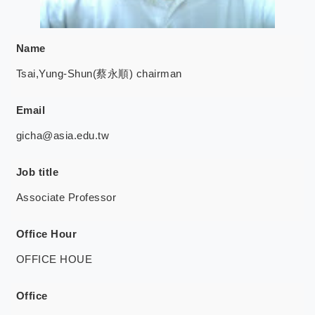
Name
Tsai,Yung-Shun(蔡永順) chairman
Email
gicha@asia.edu.tw
Job title
Associate Professor
Office Hour
OFFICE HOUE
Office