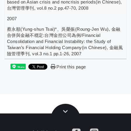
based on Asian crisis and noncrisis periods(in Chinese),
台灣管理學刊, vol.8 no.2 pp.47-70, 2008
2007
蔡永順(Yung-shun Tsai)*、吳榮振(Roung-Jen Wu), 金融
合併與金融不穩定:台灣金控公司為例/Financial
Consolidation and Financial Instability: the Study of
Taiwan’s Financial Holding Company(in Chinese), 金融風
險管理季刊, vol.3 no.1 pp.1-26, 2007
Print this page
Share